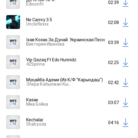
02:39
Edisonfit
Ne Camry 3.5
02:08
Uncleflexxx
Їхав Козак За Дунай. Украинская Песня Ft Алексей Л
03:39
Виктория Иванова
Vip Qazaq Ft Edo Hunnidz
02:25
42Spinna
Муңайба Адеми (Из К/Ф "Карындаш")
02:42
Элера Кабылжан Кызы
Казак
03:07
Миа Бойка
Kechalar
04:16
Shahzoda