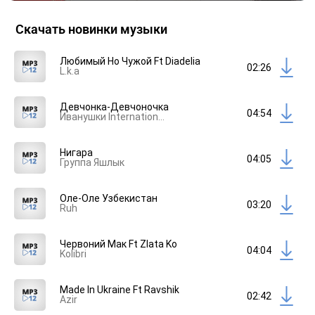
Скачать новинки музыки
Любимый Но Чужой Ft Diadelia
02:26
L.k.a
Девчонка-Девчоночка
04:54
Иванушки International
Нигара
04:05
Группа Яшлык
Оле-Оле Узбекистан
03:20
Ruh
Червоний Мак Ft Zlata Ko
04:04
Kolibri
Made In Ukraine Ft Ravshik
02:42
Azir