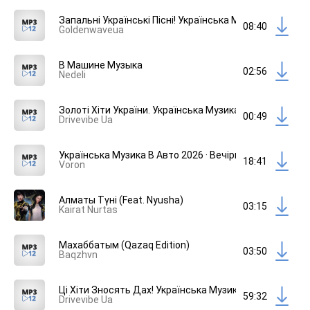
Запальні Українські Пісні! Українська Музика Для Нас
08:40
Goldenwaveua
В Машине Музыка
02:56
Nedeli
Золоті Хіти України. Українська Музика В Машину 202
00:49
Drivevibe Ua
Українська Музика В Авто 2026 · Вечірня Добірка · Мег
18:41
Voron
Алматы Түні (Feat. Nyusha)
03:15
Kairat Nurtas
Махаббатым (Qazaq Edition)
03:50
Baqzhvn
Ці Хіти Зносять Дах! Українська Музика В Машину 202
59:32
Drivevibe Ua