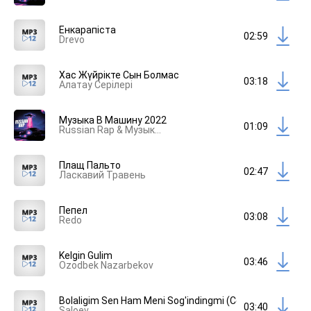
Енкарапіста
02:59
Drevo
Хас Жүйрікте Сын Болмас
03:18
Алатау Серілері
Музыка В Машину 2022
01:09
Russian Rap & Музыка В Машину
Плащ Пальто
02:47
Ласкавий Травень
Пепел
03:08
Redo
Kelgin Gulim
03:46
Ozodbek Nazarbekov
Bolaligim Sen Ham Meni Sog'indingmi (Cover Version)
03:40
Saloev