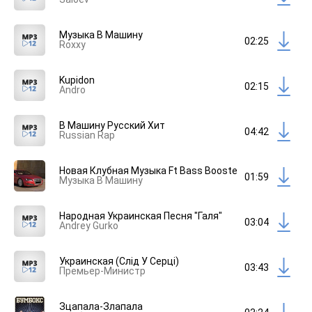
Музыка В Машину
02:25
Roxxy
Kupidon
02:15
Andro
В Машину Русский Хит
04:42
Russian Rap
Новая Клубная Музыка Ft Bass Boosted 4K & Bassboos
01:59
Музыка В Машину
Народная Украинская Песня "Галя"
03:04
Andrey Gurko
Украинская (Слiд У Сeрцi)
03:43
Премьер-Министр
Зцапала-Злапала