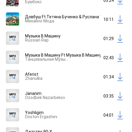
03:24
Бумбокс
Довбуш Ft Тетяна Бученко & Руслана Тулякова
10:11
Михайло Мода
Музыка В Машину
01:29
Russian Rap
Музыка В Машину Ft Музыка В Машину & Русский Шан
02:43
Танцевальная Музыка
Aferist
01:34
Zhanulka
Jananim
03:35
Ozodbek Nazarbekov
Yoshligim
04:01
Doston Ergashev
Детство 90-Х.