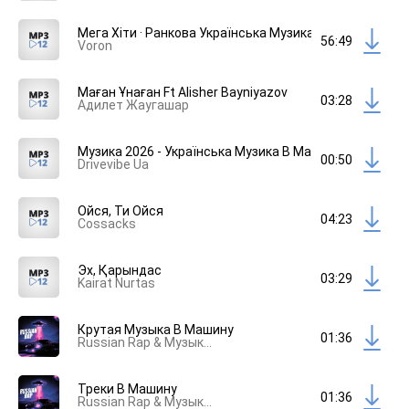
Мега Хіти · Ранкова Українська Музика В Дорогу 2026
56:49
Voron
Маған Ұнаған Ft Alisher Bayniyazov
03:28
Адилет Жаугашар
Музика 2026 - Українська Музика В Машину, Хіти 2026 С
00:50
Drivevibe Ua
Ойся, Ти Ойся
04:23
Cossacks
Эх, Қарындас
03:29
Kairat Nurtas
Крутая Музыка В Машину
01:36
Russian Rap & Музыка В Машину
Треки В Машину
01:36
Russian Rap & Музыка В Машину