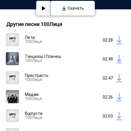
Скачать
Другие песни 100Лиця
Лети
02:28
100Лиця
Танцюєш І Плачеш
02:49
100Лиця
Пристрасть
02:47
100Лиця
Мадам
02:26
100Лиця
Відпусти
02:03
100Лиця