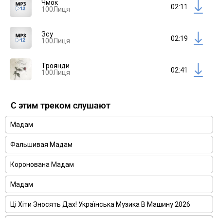
Чмок
02:11
100Лиця
Зсу
02:19
100Лиця
Троянди
02:41
100Лиця
С этим треком слушают
Мадам
Фальшивая Мадам
Коронована Мадам
Мадам
Ці Хіти Зносять Дах! Українська Музика В Машину 2026