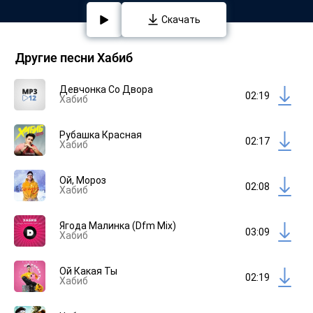
Скачать
Другие песни Хабиб
Девчонка Со Двора
02:19
Хабиб
Рубашка Красная
02:17
Хабиб
Ой, Мороз
02:08
Хабиб
Ягода Малинка (Dfm Mix)
03:09
Хабиб
Ой Какая Ты
02:19
Хабиб