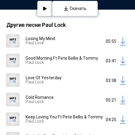
Скачать
Другие песни Paul Lock
Losing My Mind
05:55
Paul Lock
Good Morning Ft Pete Bellis & Tommy
03:41
Paul Lock
Love Of Yesterday
03:38
Paul Lock
Cold Romance
05:21
Paul Lock
Keep Loving You Ft Pete Bellis & Tommy
04:25
Paul Lock