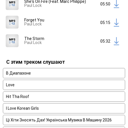
She's On Fire (Feat. Marc Philippe)
05:50
Paul Lock
Forget You
05:15
Paul Lock
The Storm
05:32
Paul Lock
С этим треком слушают
В Диапазоне
Love
Hit Tha Roof
I Love Korean Girls
Ці Хіти Зносять Дах! Українська Музика В Машину 2026