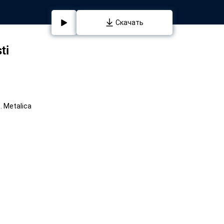
Скачать
ti
. Metalica