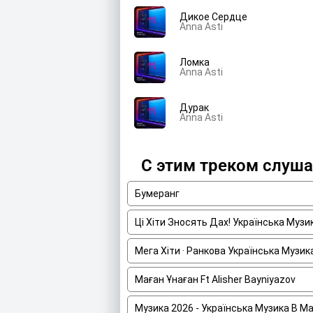
Дикое Сердце
Anna Asti
Ломка
Anna Asti
Дурак
Anna Asti
С этим треком слуш
Бумеранг
Ці Хіти Зносять Дах! Українська Муз
Мега Хіти · Ранкова Українська Музик
Маған Ұнаған Ft Alisher Bayniyazov
Музика 2026 - Українська Музика В Маш