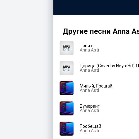
Другие песни Anna As
Топит
Anna Asti
Царица (Cover by NeyroHit) ft
Anna Asti
Милый, Прощай
Anna Asti
Бумеранг
Anna Asti
Пообещай
Anna Asti