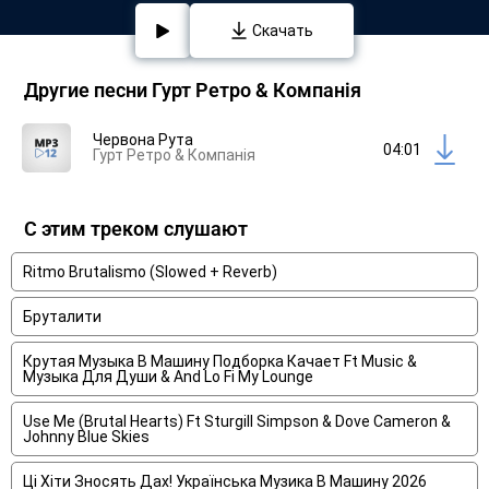
Скачать
Другие песни Гурт Ретро & Компанія
Червона Рута
04:01
Гурт Ретро & Компанія
С этим треком слушают
Ritmo Brutalismo (Slowed + Reverb)
Бруталити
Крутая Музыка В Машину Подборка Качает Ft Music &
Музыка Для Души & And Lo Fi My Lounge
Use Me (Brutal Hearts) Ft Sturgill Simpson & Dove Cameron &
Johnny Blue Skies
Ці Хіти Зносять Дах! Українська Музика В Машину 2026