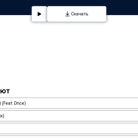
Скачать
ают
 (Feat. Dnce)
ix)