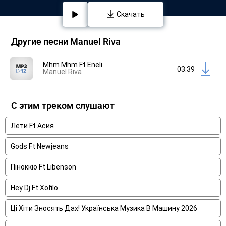
Скачать
Другие песни Manuel Riva
Mhm Mhm Ft Eneli
03:39
Manuel Riva
С этим треком слушают
Лети Ft Асия
Gods Ft Newjeans
Піноккіо Ft Libenson
Hey Dj Ft Xofilo
Ці Хіти Зносять Дах! Українська Музика В Машину 2026