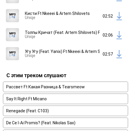
Кисти Ft Nkeeei & Artem Shilovets
02:52
Uniqe
Толпы Кричат (Feat. Artem Shilovets) Ft Nkeeei
02:06
Uniqe
Угу Угу (Feat. Yanix) Ft Nkeeei & Artem Shilovets
02:57
Uniqe
С этим треком слушают
Рассвет Ft Какая Разница & Tearsmeow
Say It Right Ft Micano
Renegade (Feat. C103)
De Ce I-Ai Promis? (Feat. Nikolas Sax)