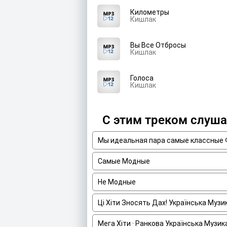
Километры
Кишлак
Вы Все Отбросы
Кишлак
Голоса
Кишлак
С этим треком слуш
Мы идеальная пара самые классные
Самые Модные
Не Модные
Ці Хіти Зносять Дах! Українська Муз
Мега Хіти · Ранкова Українська Музик