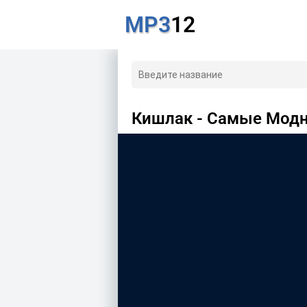
MP3
12
Кишлак - Самые Мод