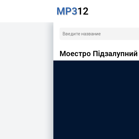
MP3
12
Моестро Підзалупний 