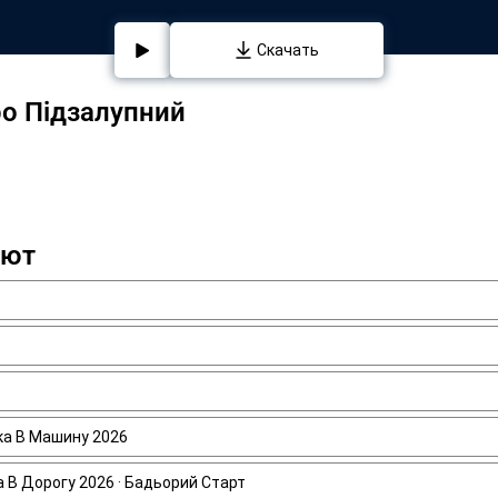
Скачать
о Підзалупний
ают
ика В Машину 2026
а В Дорогу 2026 · Бадьорий Старт