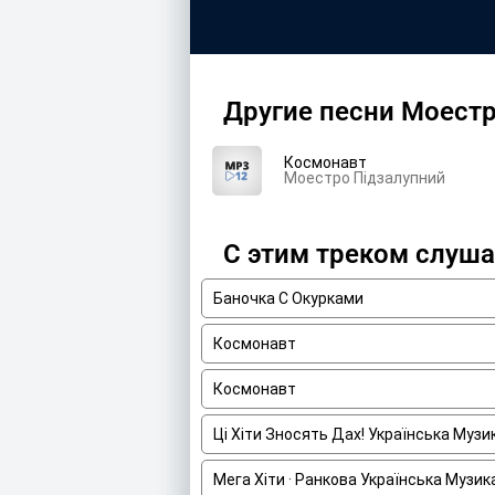
Другие песни Моестр
Космонавт
Моестро Підзалупний
С этим треком слуш
Баночка С Окурками
Космонавт
Космонавт
Ці Хіти Зносять Дах! Українська Муз
Мега Хіти · Ранкова Українська Музик