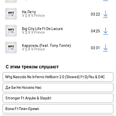
На Лету
03:22
V $ X V Prince
Big City Life Ft De Lacure
04:25
V $ X V Prince
Карусель (Feat. Tony Tonite)
03:31
V $ X V Prince
С этим треком слушают
Mtg Nascido No Inferno Hellborn 2.0 (Slowed) Ft Dj Fku & D4C
Де Би Не Носило Нас
Stronger Ft Anjulie & Slaydit
Вона Ft Плач Єремії