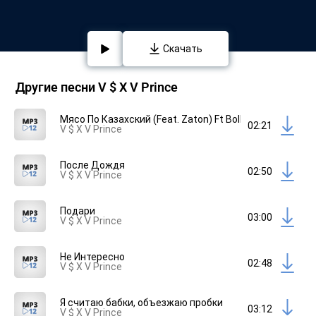
Скачать
Другие песни V $ X V Prince
Мясо По Казахский (Feat. Zaton) Ft Bollo
02:21
V $ X V Prince
После Дождя
02:50
V $ X V Prince
Подари
03:00
V $ X V Prince
Не Интересно
02:48
V $ X V Prince
Я считаю бабки, объезжаю пробки
03:12
V $ X V Prince