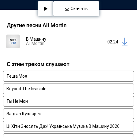
Скачать
Другие песни Ali Mortin
В Машину
02:24
Ali Mortin
С этим треком слушают
Теща Моя
Beyond The Invisible
Ты Не Мой
Зәңгәр Күзләрең
Ці Хіти Зносять Дах! Українська Музика В Машину 2026