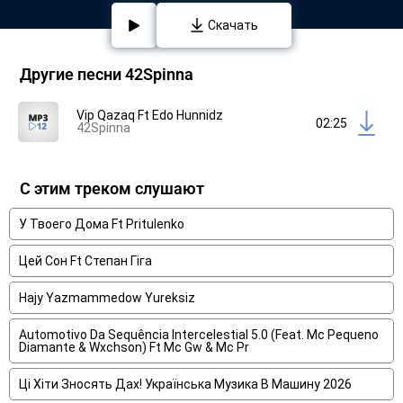
Скачать
Другие песни 42Spinna
Vip Qazaq Ft Edo Hunnidz
02:25
42Spinna
С этим треком слушают
У Твоего Дома Ft Pritulenko
Цей Сон Ft Степан Гіга
Hajy Yazmammedow Yureksiz
Automotivo Da Sequência Intercelestial 5.0 (Feat. Mc Pequeno
Diamante & Wxchson) Ft Mc Gw & Mc Pr
Ці Хіти Зносять Дах! Українська Музика В Машину 2026