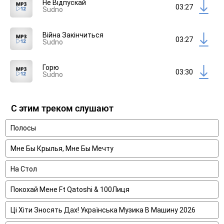
Не Відпускай
03:27
Sudno
Війна Закінчиться
03:27
Sudno
Горю
03:30
Sudno
С этим треком слушают
Полосы
Мне Бы Крылья, Мне Бы Мечту
На Стол
Покохай Мене Ft Qatoshi & 100Лиця
Ці Хіти Зносять Дах! Українська Музика В Машину 2026