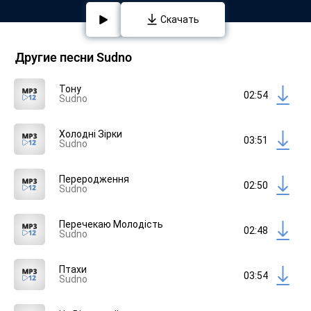
Скачать
Другие песни Sudno
Тону
02:54
Sudno
Холодні Зірки
03:51
Sudno
Переродження
02:50
Sudno
Перечекаю Молодість
02:48
Sudno
Птахи
03:54
Sudno