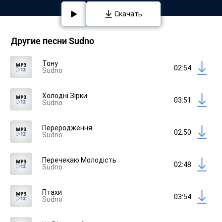
Скачать
Другие песни Sudno
Тону
02:54
Sudno
Холодні Зірки
03:51
Sudno
Переродження
02:50
Sudno
Перечекаю Молодість
02:48
Sudno
Птахи
03:54
Sudno