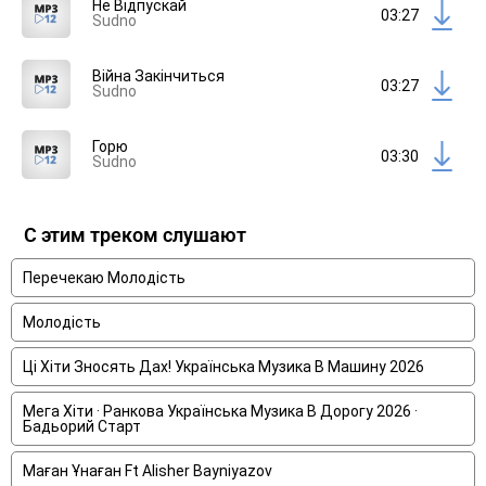
Не Відпускай
03:27
Sudno
Війна Закінчиться
03:27
Sudno
Горю
03:30
Sudno
С этим треком слушают
Перечекаю Молодість
Молодість
Ці Хіти Зносять Дах! Українська Музика В Машину 2026
Мега Хіти · Ранкова Українська Музика В Дорогу 2026 ·
Бадьорий Старт
Маған Ұнаған Ft Alisher Bayniyazov