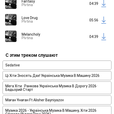
Fantasy
04:39
Plvtina
Love Drug
05:56
Plvtina
Melancholy
04:39
Plvtina
С этим треком слушают
Sedative
Ці Хіти Зносять Дах! Українська Музика В Машину 2026
Мега Хіти · Ранкова Українська Музика В Дорогу 2026 ·
Бадьорий Старт
Маған Ұнаған Ft Alisher Bayniyazov
Музика 2026 - Українська Музика В Машину, Хіти 2026