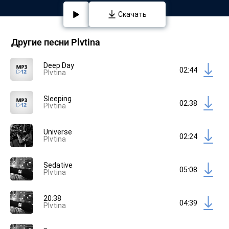
Скачать
Другие песни Plvtina
Deep Day
02:44
Plvtina
Sleeping
02:38
Plvtina
Universe
02:24
Plvtina
Sedative
05:08
Plvtina
20:38
04:39
Plvtina