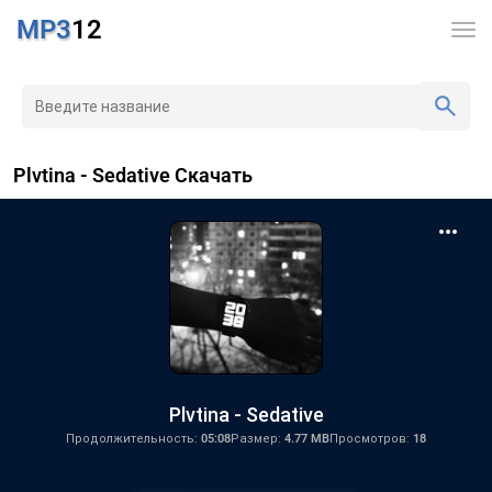
MP3
12
Plvtina - Sedative Скачать
Plvtina - Sedative
Продолжительность:
05:08
Размер:
4.77 MB
Просмотров:
18