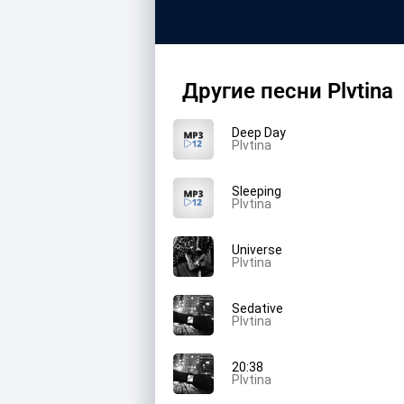
Другие песни Plvtina
Deep Day
Plvtina
Sleeping
Plvtina
Universe
Plvtina
Sedative
Plvtina
20:38
Plvtina