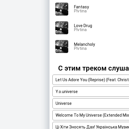
Fantasy
Plvtina
Love Drug
Plvtina
Melancholy
Plvtina
С этим треком слуш
Let Us Adore You (Reprise) (Feat. Christ
Y.o.universe
Universe
Welcome To My Universe (Extended Mix
Ці Хіти Зносять Дах! Українська Муз